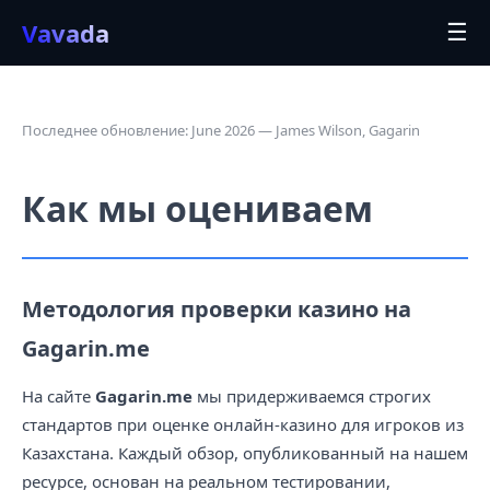
Vavada
☰
Последнее обновление: June 2026 — James Wilson, Gagarin
Как мы оцениваем
Методология проверки казино на
Gagarin.me
На сайте
Gagarin.me
мы придерживаемся строгих
стандартов при оценке онлайн-казино для игроков из
Казахстана. Каждый обзор, опубликованный на нашем
ресурсе, основан на реальном тестировании,