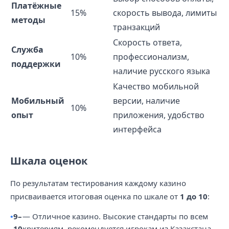
Платёжные
15%
скорость вывода, лимиты
методы
транзакций
Скорость ответа,
Служба
10%
профессионализм,
поддержки
наличие русского языка
Качество мобильной
Мобильный
версии, наличие
10%
опыт
приложения, удобство
интерфейса
Шкала оценок
По результатам тестирования каждому казино
присваивается итоговая оценка по шкале от
1 до 10
:
9–
— Отличное казино. Высокие стандарты по всем
10
критериям, рекомендуется игрокам из Казахстана.