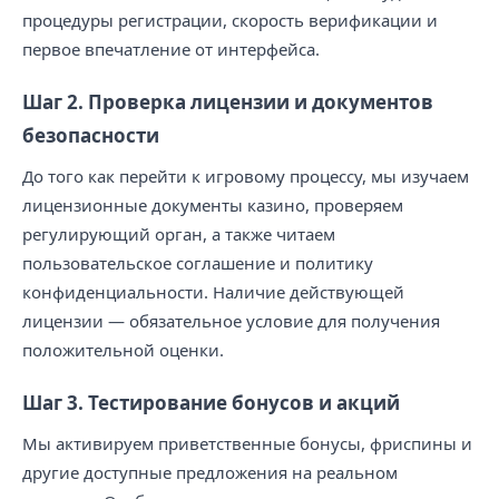
процедуры регистрации, скорость верификации и
первое впечатление от интерфейса.
Шаг 2. Проверка лицензии и документов
безопасности
До того как перейти к игровому процессу, мы изучаем
лицензионные документы казино, проверяем
регулирующий орган, а также читаем
пользовательское соглашение и политику
конфиденциальности. Наличие действующей
лицензии — обязательное условие для получения
положительной оценки.
Шаг 3. Тестирование бонусов и акций
Мы активируем приветственные бонусы, фриспины и
другие доступные предложения на реальном