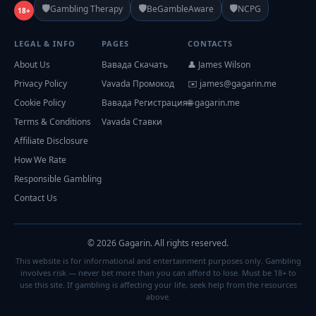
🛡️
🛡️
🛡️
Gambling Therapy
BeGambleAware
NCPG
18+
LEGAL & INFO
PAGES
CONTACTS
About Us
Вавада Скачать
👤 James Wilson
Privacy Policy
Vavada Промокод
✉️
james@gagarin.me
Cookie Policy
Вавада Регистрация
🌐 gagarin.me
Terms & Conditions
Vavada Ставки
Affiliate Disclosure
How We Rate
Responsible Gambling
Contact Us
© 2026 Gagarin. All rights reserved.
This website is for informational and entertainment purposes only. Gambling
involves risk — never bet more than you can afford to lose. Must be 18+ to
use this site. If gambling is affecting your life, seek help from the resources
above.